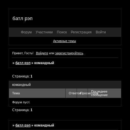
батл рэп
Форум
Участники
Поиск
Регистрация
Войти
Активные темы
Привет, Гость!
Войдите
или
зарегистрируйтесь
.
»
батл рэп
»
командный
Страница:
1
командный
Последнее
Тема
Ответов
Просмотров
сообщение
Форум пуст.
Страница:
1
»
батл рэп
»
командный